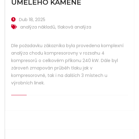
UMĚLÉHO KAMENE
Dub 18, 2025
analýza nákladů
,
tlaková analýza
Dle požadavku zákazníka byla provedena komplexní
analýza chodu kompresorovny v rozsahu 4
kompresorů o celkovém příkonu 240 kW. Dále byl
zároveň zmapován průběh tlaku jak v
kompresorovně, tak i na dalších 3 místech u
výrobních linek.