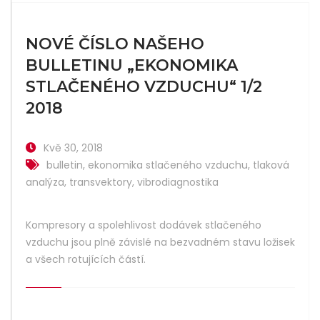
NOVÉ ČÍSLO NAŠEHO
BULLETINU „EKONOMIKA
STLAČENÉHO VZDUCHU“ 1/2
2018
Kvě 30, 2018
bulletin
,
ekonomika stlačeného vzduchu
,
tlaková
analýza
,
transvektory
,
vibrodiagnostika
Kompresory a spolehlivost dodávek stlačeného
vzduchu jsou plně závislé na bezvadném stavu ložisek
a všech rotujících částí.