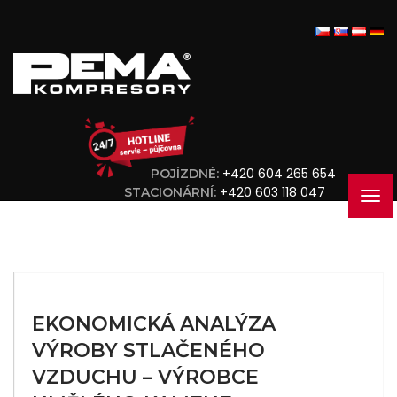
+420 604 265 654
POJÍZDNÉ:
+420 603 118 047
STACIONÁRNÍ:
EKONOMICKÁ ANALÝZA
VÝROBY STLAČENÉHO
VZDUCHU – VÝROBCE