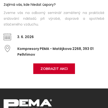
Zajímá vás, kde hledat úspory?
Zveme vás na odborný seminář zaměřený na praktické
snižování nákladů při výrobě, dopravě a spotřebě
stlačeného vzduchu.
3. 6. 2026
Kompresory PEMA - Matějkova 2268, 393 01
Pelhřimov
ZOBRAZIT AKCI