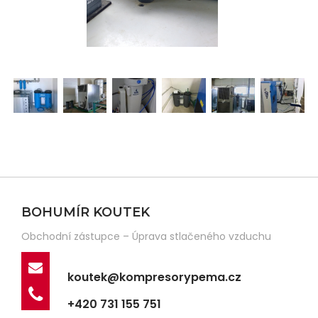
BOHUMÍR KOUTEK
Obchodní zástupce – Úprava stlačeného vzduchu
koutek@kompresorypema.cz
+420 731 155 751