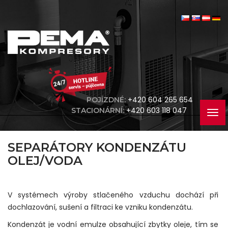
+420 604 265 654
POJÍZDNÉ:
+420 603 118 047
STACIONÁRNÍ:
SEPARÁTORY KONDENZÁTU
OLEJ/VODA
V systémech výroby stlačeného vzduchu dochází při
dochlazování, sušení a filtraci ke vzniku kondenzátu.
Kondenzát je vodní emulze obsahující zbytky oleje, tím se