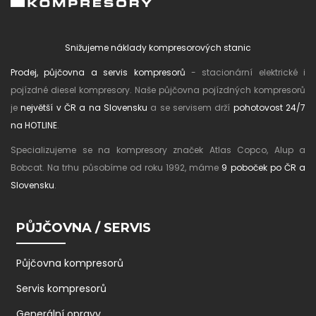
Snižujeme náklady kompresorových stanic
Prodej, půjčovna a servis kompresorů
- stacionární elektrické i
pojízdné diesel kompresory. Naše půjčovna pojízdných kompresorů
je
největší v ČR a na Slovensku
a se servisem drží
pohotovost 24/7
na HOTLINE
.
Specializujeme se na kompresory značek Atlas Copco, Alup a
Bobcat. Na trhu působíme od roku 1992, máme
9 poboček po ČR a
Slovensku
.
PŮJČOVNA / SERVIS
Půjčovna kompresorů
Servis kompresorů
Generální opravy