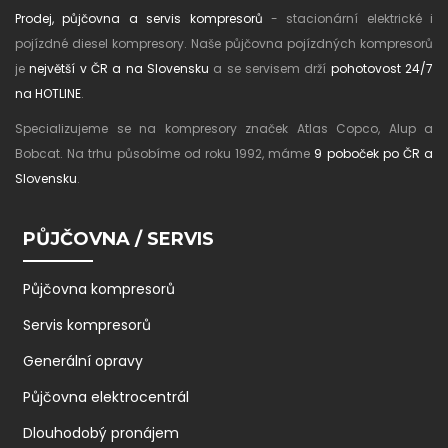
Prodej, půjčovna a servis kompresorů
- stacionární elektrické i
pojízdné diesel kompresory. Naše půjčovna pojízdných kompresorů
je
největší v ČR a na Slovensku
a se servisem drží
pohotovost 24/7
na HOTLINE
.
Specializujeme se na kompresory značek Atlas Copco, Alup a
Bobcat. Na trhu působíme od roku 1992, máme
9 poboček po ČR a
Slovensku
.
PŮJČOVNA / SERVIS
Půjčovna kompresorů
Servis kompresorů
Generální opravy
Půjčovna elektrocentrál
Dlouhodobý pronájem