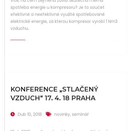
Víte, na čem zejména závisí skutečná měrná
spotřeba energie u kompresoru? Je to součet
efektivně a neefektivně využité spotřebované
elektrické energie, za kterou kompresor vyrobí 1 Nm3
vzduchu.
KONFERENCE „STLAČENÝ
VZDUCH“ 17. 4. 18 PRAHA
Dub 10, 2018
novinky
,
seminář