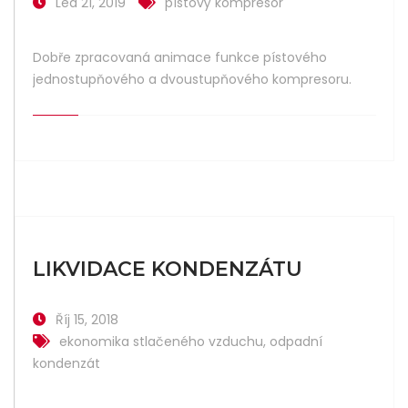
Led 21, 2019
pístový kompresor
Dobře zpracovaná animace funkce pístového
jednostupňového a dvoustupňového kompresoru.
LIKVIDACE KONDENZÁTU
Říj 15, 2018
ekonomika stlačeného vzduchu
,
odpadní
kondenzát