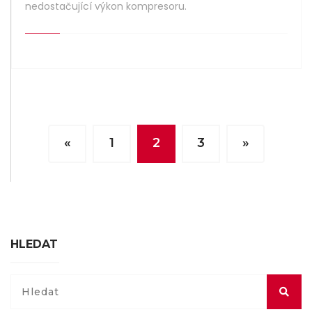
nedostačující výkon kompresoru.
«
1
2
3
»
HLEDAT