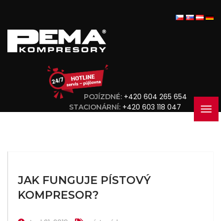
+420 604 265 654
POJÍZDNÉ:
+420 603 118 047
STACIONÁRNÍ:
JAK FUNGUJE PÍSTOVÝ
KOMPRESOR?