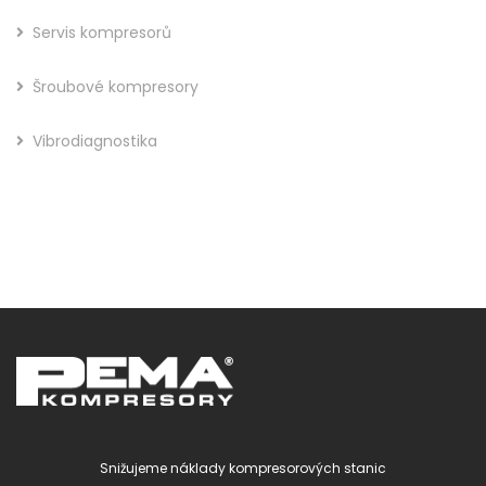
Servis kompresorů
Šroubové kompresory
Vibrodiagnostika
Snižujeme náklady kompresorových stanic