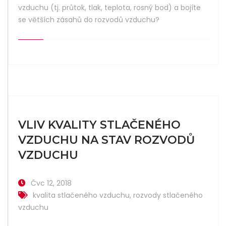
vzduchu (tj. průtok, tlak, teplota, rosný bod) a bojíte
se větších zásahů do rozvodů vzduchu?
VLIV KVALITY STLAČENÉHO
VZDUCHU NA STAV ROZVODŮ
VZDUCHU
Čvc 12, 2018
kvalita stlačeného vzduchu
,
rozvody stlačeného
vzduchu