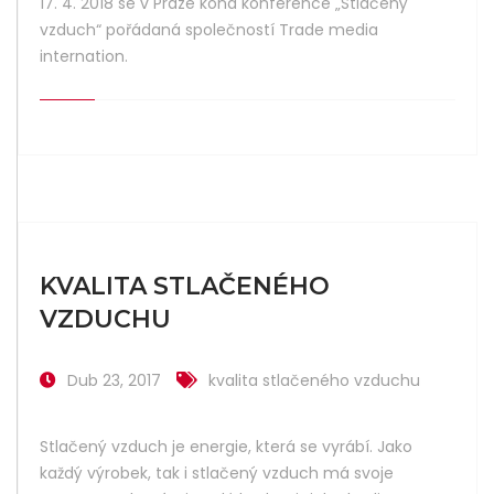
17. 4. 2018 se v Praze koná konference „Stlačený
vzduch“ pořádaná společností Trade media
internation.
KVALITA STLAČENÉHO
VZDUCHU
Dub 23, 2017
kvalita stlačeného vzduchu
Stlačený vzduch je energie, která se vyrábí. Jako
každý výrobek, tak i stlačený vzduch má svoje