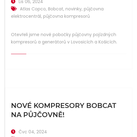
Lis 06, 2024
Atlas Copco
,
Bobcat
,
novinky
,
půjčovna
elektrocentrál
,
půjčovna kompresorů
Otevřeli jsme nové pobočky půjčovny pojízdných
kompresorů a generátorů v Lovosicích a Košicích.
NOVÉ KOMPRESORY BOBCAT
NA PŮJČOVNĚ!
Čvc 04, 2024