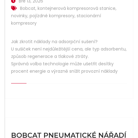
Bře 13, 2026
Bobcat
,
kontejnerová kompresorová stanice
,
novinky
,
pojízdné kompresory
,
stacionární
kompresory
Jak zkrotit náklady na adsorpční sušení?
U sušiček není nejdůležitější cena, ale typ adsorbentu,
způsob regenerace a tlakové ztráty.
Správná volba technologie může ušetřit desítky
procent energie a výrazně snížit provozní náklady
BOBCAT PNEUMATICKÉ NÁŘADÍ