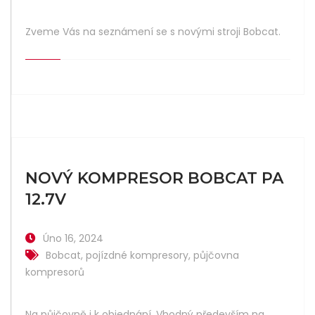
Zveme Vás na seznámení se s novými stroji Bobcat.
NOVÝ KOMPRESOR BOBCAT PA
12.7V
Úno 16, 2024
Bobcat
,
pojízdné kompresory
,
půjčovna
kompresorů
Na půjčovně i k objednání. Vhodný především na