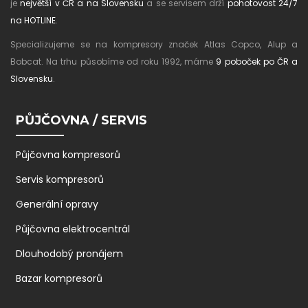
je
největší v ČR a na Slovensku
a se servisem drží
pohotovost 24/7
na HOTLINE
.
Specializujeme se na kompresory značek Atlas Copco, Alup a
Bobcat. Na trhu působíme od roku 1992, máme
9 poboček po ČR a
Slovensku
.
PŮJČOVNA / SERVIS
Půjčovna kompresorů
Servis kompresorů
Generální opravy
Půjčovna elektrocentrál
Dlouhodobý pronájem
Bazar kompresorů