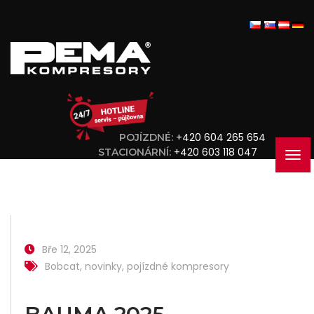
+420 604 265 654
POJÍZDNÉ:
+420 603 118 047
STACIONÁRNÍ:
Bře 12, 2025
Bobcat
,
novinky
,
pojízdné kompresory