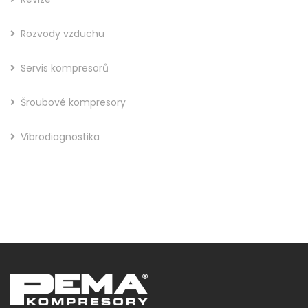
Rozvody vzduchu
Servis kompresorů
Šroubové kompresory
Vibrodiagnostika