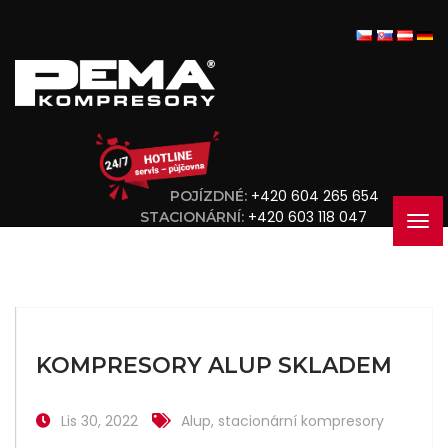
+420 604 265 654
POJÍZDNÉ:
+420 603 118 047
STACIONÁRNÍ:
KOMPRESORY ALUP SKLADEM
Lis 30, 2022
Alup
,
stacionární kompresory