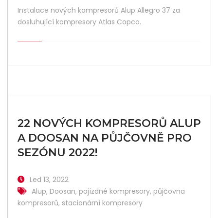
Instalace nových kompresorů Alup Allegro 37 za
dosluhující kompresory Atlas Copco.
22 NOVÝCH KOMPRESORŮ ALUP
A DOOSAN NA PŮJČOVNĚ PRO
SEZÓNU 2022!
Led 13, 2022
Alup
,
Doosan
,
pojízdné kompresory
,
půjčovna
kompresorů
,
stacionární kompresory