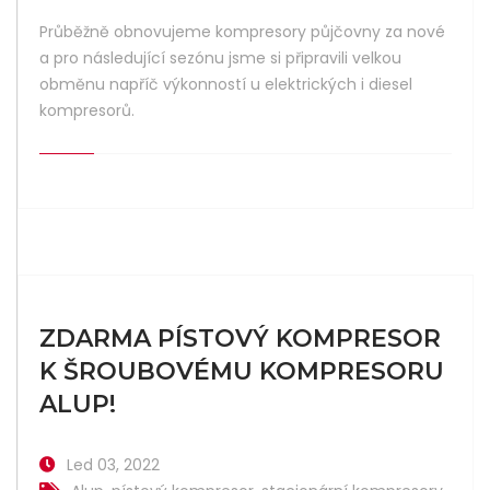
Průběžně obnovujeme kompresory půjčovny za nové
a pro následující sezónu jsme si připravili velkou
obměnu napříč výkonností u elektrických i diesel
kompresorů.
ZDARMA PÍSTOVÝ KOMPRESOR
K ŠROUBOVÉMU KOMPRESORU
ALUP!
Led 03, 2022