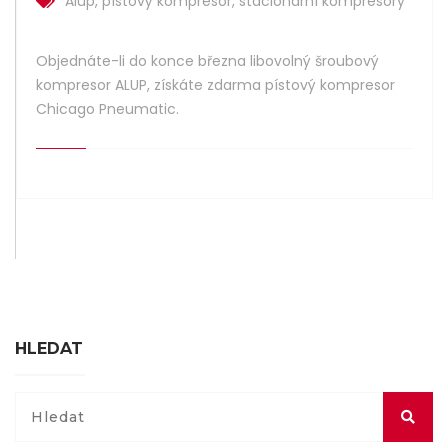
Alup
,
pístový kompresor
,
stacionární kompresory
Objednáte-li do konce března libovolný šroubový
kompresor ALUP, získáte zdarma pístový kompresor
Chicago Pneumatic.
HLEDAT