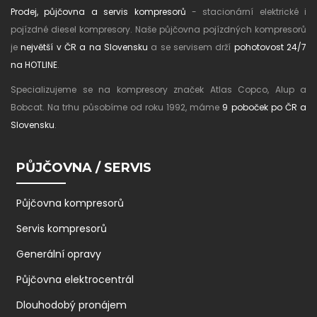
Prodej, půjčovna a servis kompresorů
- stacionární elektrické i
pojízdné diesel kompresory. Naše půjčovna pojízdných kompresorů
je
největší v ČR a na Slovensku
a se servisem drží
pohotovost 24/7
na HOTLINE
.
Specializujeme se na kompresory značek Atlas Copco, Alup a
Bobcat. Na trhu působíme od roku 1992, máme
9 poboček po ČR a
Slovensku
.
PŮJČOVNA / SERVIS
Půjčovna kompresorů
Servis kompresorů
Generální opravy
Půjčovna elektrocentrál
Dlouhodobý pronájem