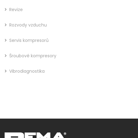
Revize
Rozvody vzduchu
Servis kompresorů
Šroubové kompresory
Vibrodiagnostika