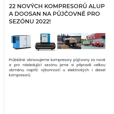
22 NOVÝCH KOMPRESORŮ ALUP
A DOOSAN NA PŮJČOVNĚ PRO
Did
SEZÓNU 2022!
Yo
Lik
Thi
Pos
Průběžně obnovujeme kompresory půjčovny za nové
Sha
a pro následující sezónu jsme si připravili velkou
It :
obměnu napříč výkonností u elektrických i diesel
kompresorů.