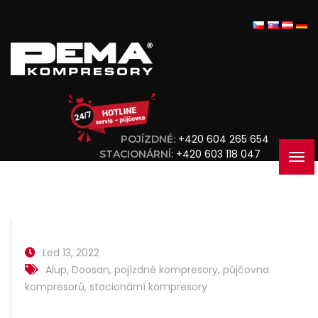
+420 604 265 654
POJÍZDNÉ:
+420 603 118 047
STACIONÁRNÍ:
Led 13, 2022
Alup
,
Doosan
,
pojízdné kompresory
,
půjčovna
kompresorů
,
stacionární kompresory