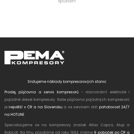
spuštěn!
Snižujeme náklady kompresorových stanic
Prodej, půjčovna a servis kompresorů
- stacionární elektrické i
pojízdné diesel kompresory. Naše půjčovna pojízdných kompresorů
je
největší v ČR a na Slovensku
a se servisem drží
pohotovost 24/7
na HOTLINE
.
Specializujeme se na kompresory značek Atlas Copco, Alup a
Bobcat. Na trhu působíme od roku 1992, máme
9 poboček po ČR a