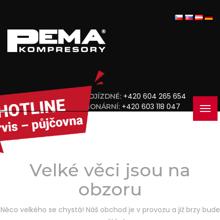
+420 604 265 654
POJÍZDNÉ:
+420 603 118 047
STACIONÁRNÍ:
Velké věci jsou na
obzoru
Něco velkého se chystá! Náš obchod je v provozu a již brzy bude