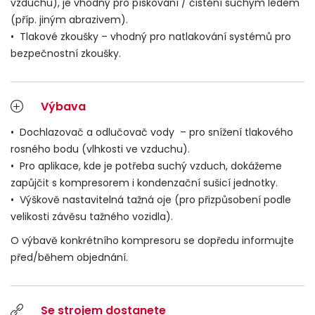
vzduchu), je vhodný pro pískování / čistění suchým ledem
(příp. jiným abrazivem).
• Tlakové zkoušky – vhodný pro natlakování systémů pro
bezpečnostní zkoušky.
Výbava
• Dochlazovač a odlučovač vody – pro snížení tlakového
rosného bodu (vlhkosti ve vzduchu).
• Pro aplikace, kde je potřeba suchý vzduch, dokážeme
zapůjčit s kompresorem i kondenzační sušicí jednotky.
• Výškově nastavitelná tažná oje (pro přizpůsobení podle
velikosti závěsu tažného vozidla).
O výbavě konkrétního kompresoru se dopředu informujte
před/během objednání.
Se strojem dostanete