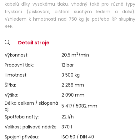
kabelů díky vysokému tlaku, vhodný také pro různé typy
tryskání (pískování, čištění suchým ledem a další).
Vzhledem k hmotnosti nad 750 kg je potřeba ŘP skupiny
B+E.
Detail stroje
3
Výkonnost:
20,5 m
/min
Pracovní tlak:
12 bar
Hmotnost:
3 500 kg
Šířka:
2 268 mm
Výška:
2 090 mm
Délka celkem / sklopená
5 417/ 5082 mm
oj:
Spotřeba nafty:
22 l/h
Velikost palivové nádrže:
370 l
Spojení přívěsu:
ISO 50 / DIN 40