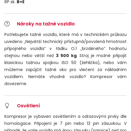
ŘP sk.
B+E
Nároky na tažné vozidlo
Potřebujete tažné vozidlo, které má v technickém průkazu
uvedeno „Největší technický přístupná/povolená hmotnost
přípojného vozidla“ v řádku O.1 „brzděného“ hodnotu
stejnou nebo větší než
3 500 kg
. Stroj je možné připojit
klasickou tažnou spojkou ISO 50 (žehlička), nebo vám
můžeme zapůjčit tažné oko pro vlečení za nákladním
vozidlem. Nemáte vhodné vozidlo? Kompresor vám
dovezeme.
Osvětlení
Kompresor je vybaven osvětlením a odrazovými prvky dle
homologace. Připojení je 7 pin nebo 13 pin zásuvkou. V
případě, že vaše vozidlo má jinou zásuvku (samice) než pro