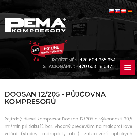
+420 604 265 654
POJÍZDNÉ:
+420 603 118 047
STACIONÁRNÍ:
DOOSAN 12/205 - PŮJČOVNA
KOMPRESORŮ
Pojízdný diesel kompresor Doosan 12/205 o výkonnosti 20,5
m³/min při tlaku 12 bar. Vhodný především na maloprofilové
vrtání (studny, mikropiloty atd.), zafukování optických