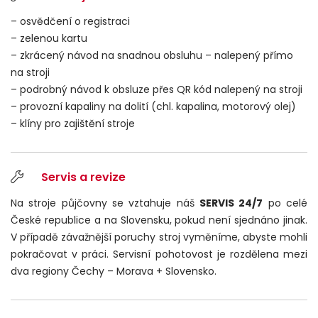
– osvědčení o registraci
– zelenou kartu
– zkrácený návod na snadnou obsluhu – nalepený přímo
na stroji
– podrobný návod k obsluze přes QR kód nalepený na stroji
– provozní kapaliny na dolití (chl. kapalina, motorový olej)
– klíny pro zajištění stroje
Servis a revize
Na stroje půjčovny se vztahuje náš
SERVIS 24/7
po celé
České republice a na Slovensku, pokud není sjednáno jinak.
V případě závažnější poruchy stroj vyměníme, abyste mohli
pokračovat v práci. Servisní pohotovost je rozdělena mezi
dva regiony Čechy
–
Morava + Slovensko.