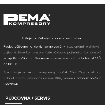
Snižujeme náklady kompresorových stanic
Prodej, půjčovna a servis kompresorů
- stacionární elektrické i
pojízdné diesel kompresory. Naše půjčovna pojízdných kompresorů
je
největší v ČR a na Slovensku
a se servisem drží
pohotovost 24/7
na HOTLINE
.
Specializujeme se na kompresory značek Atlas Copco, Alup a
Bobcat. Na trhu působíme od roku 1992, máme
9 poboček po ČR a
Slovensku
.
PŮJČOVNA / SERVIS