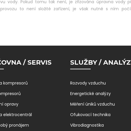
pravu vody. Pokud tomu tak není, je zřizována úpravna vody 
provozu to není složité zařízení, je však nutné s ním počít
OVNA / SERVIS
SLUŽBY / ANALÝZ
a kompresorů
Rozvody vzduchu
kompresorů
Energetické analýzy
ní opravy
Měření úniků vzduchu
a elektrocentrál
Ofukovací technika
dobý pronájem
Vibrodiagnostika