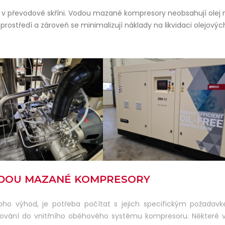
 v převodové skříni. Vodou mazané kompresory neobsahují olej n
 prostředí a zároveň se minimalizují náklady na likvidaci olejových
ODOU MAZANÉ KOMPRESORY
o výhod, je potřeba počítat s jejich specifickým požadav
plňování do vnitřního oběhového systému kompresoru. Některé 