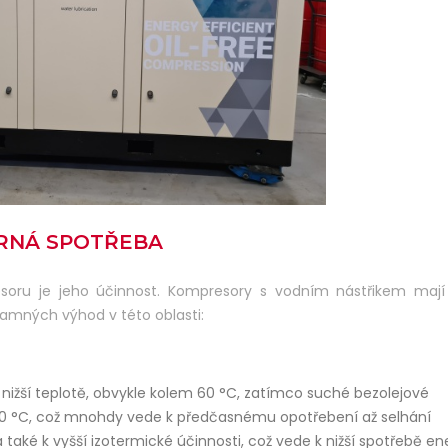
ĚRNÁ SPOTŘEBA
soru je jeho účinnost. Kompresory s vodním nástřikem mají 
mných výhod v této oblasti:
nižší teplotě, obvykle kolem 60 °C, zatímco suché bezolejové
00 °C, což mnohdy vede k předčasnému opotřebení až selhání
vá také k vyšší izotermické účinnosti, což vede k nižší spotřebě en