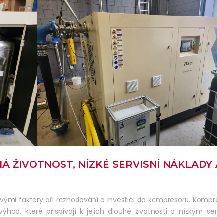
Á ŽIVOTNOST, NÍZKÉ SERVISNÍ NÁKLADY 
čovými faktory při rozhodování o investici do kompresoru. Kompr
hod, které přispívají k jejich dlouhé životnosti a nízkým se