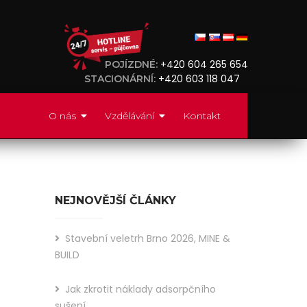
+420 604 265 654
POJÍZDNÉ:
+420 603 118 047
STACIONÁRNÍ:
O nás
Vzdělávání
Kontakt
NEJNOVĚJŠÍ ČLÁNKY
Stavební veletrh Brno 2026, MINE &
BUILD
Jak zkrotit náklady adsorpčního
Did
sušení