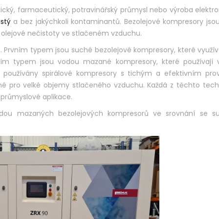
ký, farmaceutický, potravinářský průmysl nebo výroba elektron
istý
a bez jakýchkoli kontaminantů. Bezolejové kompresory jso
t olejové nečistoty ve stlačeném vzduchu.
 Prvním typem jsou suché bezolejové kompresory, které využív
lším typem jsou vodou mazané kompresory, které používají 
u používány spirálové kompresory s tichým a efektivním pro
é pro velké objemy stlačeného vzduchu. Každá z těchto techn
 průmyslové aplikace.
ou mazaných bezolejových kompresorů ve srovnání se s