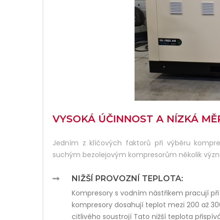
VYSOKÁ ÚČINNOST A NÍZKÁ M
Jedním z klíčových faktorů při výběru kompre
suchým bezolejovým kompresorům několik význa
NIŽŠÍ PROVOZNÍ TEPLOTA:
Kompresory s vodním nástřikem pracují při 
kompresory dosahují teplot mezi 200 až 3
citlivého soustrojí Tato nižší teplota přispí