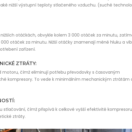
také nižší výstupní teploty stlačeného vzduchu. (suché technolo
 nižších otáčkách, obvykle kolem 3 000 otáček za minutu, zatí
 000 otáček za minutu. Nižší otáčky znamenají méně hluku a vib
otřebení zařízení.
NICKÉ ZTRÁTY:
d motoru, čímž eliminují potřebu převodovky s časovaným
suché kompresory. To vede k minimálním mechanickým ztrátám a
OSTÍ:
 stlačování, čímž přispívá k celkové vyšší efektivitě kompresoru
tické ztráty.