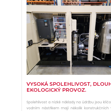
VYSOKÁ SPOLEHLIVOST, DLOUH
EKOLOGICKÝ PROVOZ.
Spolehlivost a nízké náklady na údržbu jsou klí
vodním nástřikem mají několik konstrukčních vý