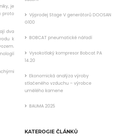
iky, je
You
u proto
Výprodej Stage V generátorů DOOSAN
Like
G100
This
ají dva
BOBCAT pneumatické nářadí
vodu k
Post?
vozem.
Share
Vysokotlaký kompresor Bobcat PA
ologií
14.20
It :
uchými
Ekonomická analýza výroby
stlačeného vzduchu – výrobce
umělého kamene
BAUMA 2025
KATEROGIE ČLÁNKŮ