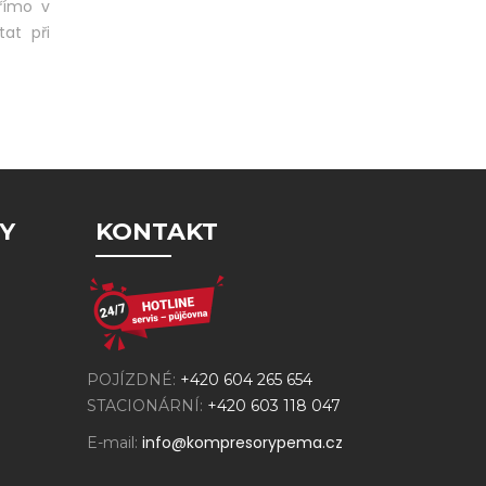
přímo v
at při
Y
KONTAKT
POJÍZDNÉ:
+420 604 265 654
STACIONÁRNÍ:
+420 603 118 047
info@kompresorypema.cz
E-mail: