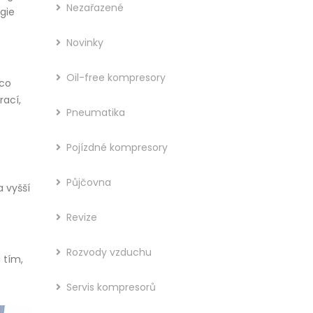
Nezařazené
gie
Novinky
Oil-free kompresory
mco
rací,
Pneumatika
Pojízdné kompresory
Půjčovna
 vyšší
Revize
Rozvody vzduchu
 tím,
Servis kompresorů