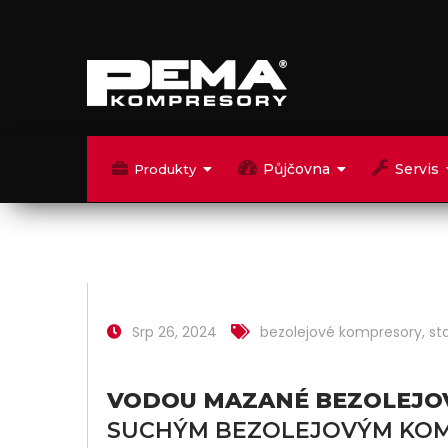
Půjčovna
Servis
Produkty
Srp 26, 2024
bezolejové kompresory
,
st
VODOU MAZANÉ BEZOLEJO
SUCHÝM BEZOLEJOVÝM KO