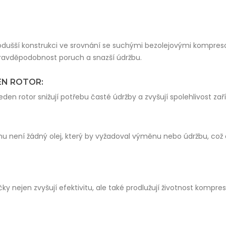
dušší konstrukci ve srovnání se suchými bezolejovými kompreso
ravděpodobnost poruch a snazší údržbu.
EN ROTOR:
eden rotor snižují potřebu časté údržby a zvyšují spolehlivost zaří
 není žádný olej, který by vyžadoval výměnu nebo údržbu, což
áčky nejen zvyšují efektivitu, ale také prodlužují životnost kompre