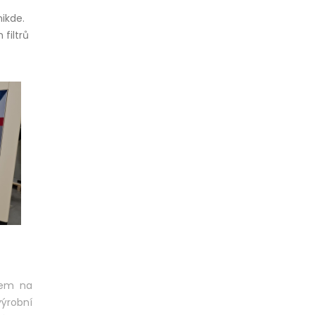
ikde.
 filtrů
kem na
výrobní