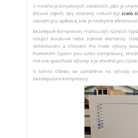
V mnoha průmyslových odvětvích, jako je chemic
klíčové zajistit, aby stlačený vzduch byl
zcela č
zásadní pro aplikace, kde je nezbytné eliminova
Bezolejové kompresory mohou být různých typů.
rotující šroubové nebo zubové elementy. Da
dotěsňování a chlazení. Pro malé výkony jso
Posledním typem jsou turbo kompresory, vhodn
má své specifické výhody a je vhodná pro různé
V tomto článku se zaměříme na výhody vod
bezolejovými kompresory.