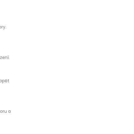
ry.
zení.
 opět
soru a