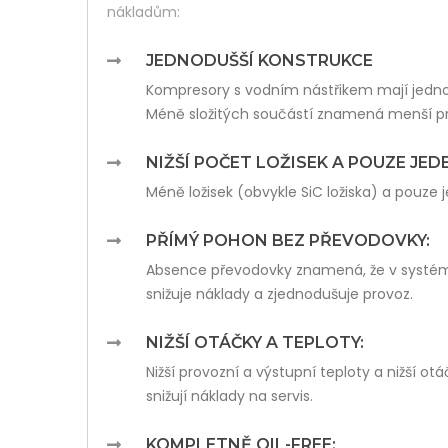
nákladům:
JEDNODUŠŠÍ KONSTRUKCE
Kompresory s vodním nástřikem mají jedno
Méně složitých součástí znamená menší p
NIŽŠÍ POČET LOŽISEK A POUZE JED
Méně ložisek (obvykle SiC ložiska) a pouze j
PŘÍMÝ POHON BEZ PŘEVODOVKY:
Absence převodovky znamená, že v systému
snižuje náklady a zjednodušuje provoz.
NIŽŠÍ OTÁČKY A TEPLOTY:
Nižší provozní a výstupní teploty a nižší ot
snižují náklady na servis.
KOMPLETNĚ OIL-FREE: