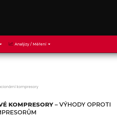
Analýzy / Měření
acionární kompresory
VÉ KOMPRESORY
– VÝHODY OPROTI
MPRESORŮM