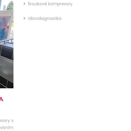
Šroubové kompresory
Vibrodiagnostika
A
esory s
rvisním