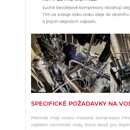
Suché bezolejové kompresory obsahují olej
Tím se snižuje riziko úniku oleje do okolního
a jiných olejových odpadů.
SPECIFICKÉ POŽADAVKY NA V
Přestože mají vodou mazané kompresory mnoh
zajištění osmotické vody, která slouží pro do