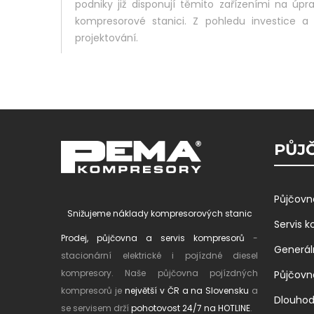
podniky již disponují těmito zařízeními na ú
kompresorové stanici. Z pohledu investice a 
projektování.
PŮJČ
Půjčovn
Snižujeme náklady kompresorových stanic
Servis 
Prodej, půjčovna a servis kompresorů
-
Generál
stacionární elektrické i pojízdné diesel
kompresory. Naše půjčovna pojízdných
Půjčovn
kompresorů je
největší v ČR a na Slovensku
a
Dlouho
se servisem drží
pohotovost 24/7 na HOTLINE
.