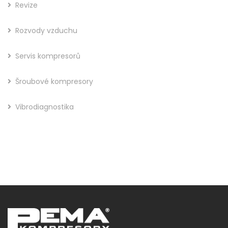
Revize
Rozvody vzduchu
Servis kompresorů
Šroubové kompresory
Vibrodiagnostika