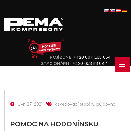
+420 604 265 654
POJÍZDNÉ:
+420 603 118 047
STACIONÁRNÍ:
Čvn 27, 2021
osvětlovací stožáry
,
půjčovna
POMOC NA HODONÍNSKU