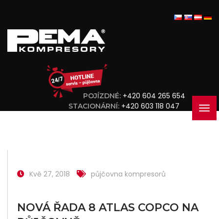
+420 604 265 654
POJÍZDNÉ:
+420 603 118 047
STACIONÁRNÍ:
Kvě 27, 2018
půjčovna kompresorů
NOVÁ ŘADA 8 ATLAS COPCO NA