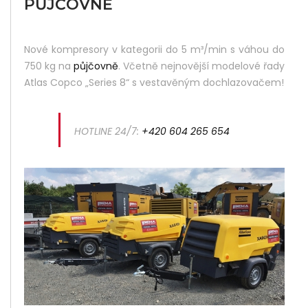
PŮJČOVNĚ
Did
Yo
Nové kompresory v kategorii do 5 m³/min s váhou do
Lik
750 kg na
půjčovně
. Včetně nejnovější modelové řady
Thi
Atlas Copco „Series 8“ s vestavěným dochlazovačem!
Pos
Sha
HOTLINE 24/7:
+420 604 265 654
It :