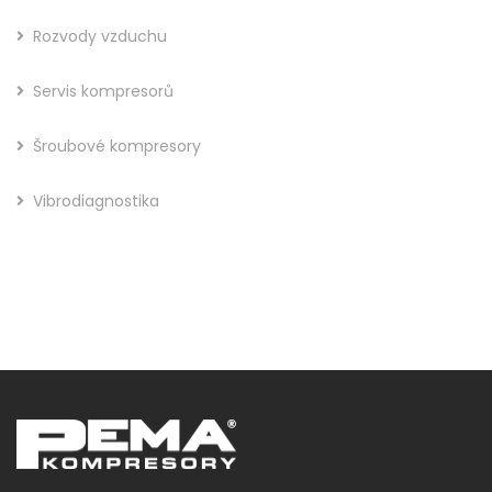
Rozvody vzduchu
Servis kompresorů
Šroubové kompresory
Vibrodiagnostika