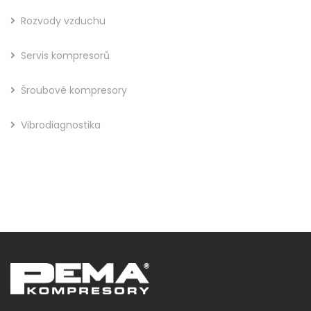
Rozvody vzduchu
Servis kompresorů
Šroubové kompresory
Vibrodiagnostika