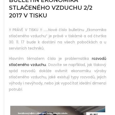
BULLETIN EKONOMIKA
STLAČENÉHO VZDUCHU 2/2
Did
2017 V TISKU
Yo
Lik
!! PRÁVĚ V TISKU !! ……Nové číslo bulletinu „Ekonomika
stlačeného vzduchu“ je právě v tiskárně a od čtvrtka
Thi
30. 11. 17 bude k dostání na všech pobočkách a u
Pos
servisních techniků.
Sha
Hlavním tématem čísla je problematika
rozvodů
It :
stlačeného vzduchu
. Dozvíte se například, jak tlakový
spád rozvodů dokáže ovlivnit ekonomiku výroby
stlačeného vzduchu, jaké existují typy rozvodů, jejich
výhody i nevýhody, nebo jak vypočítat ideální dimenzi
potrubí.