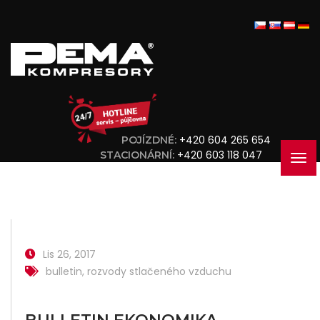
+420 604 265 654
POJÍZDNÉ:
+420 603 118 047
STACIONÁRNÍ:
Lis 26, 2017
bulletin
,
rozvody stlačeného vzduchu