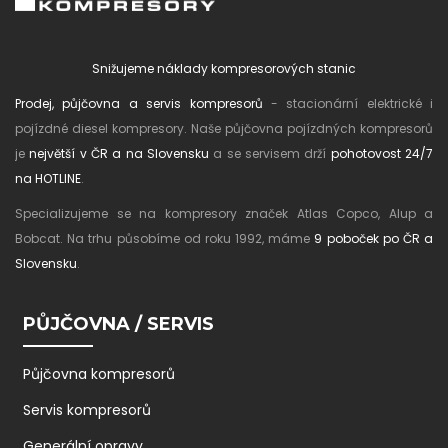
Snižujeme náklady kompresorových stanic
Prodej, půjčovna a servis kompresorů
- stacionární elektrické i
pojízdné diesel kompresory. Naše půjčovna pojízdných kompresorů
je
největší v ČR a na Slovensku
a se servisem drží
pohotovost 24/7
na HOTLINE
.
Specializujeme se na kompresory značek Atlas Copco, Alup a
Bobcat. Na trhu působíme od roku 1992, máme
9 poboček po ČR a
Slovensku
.
PŮJČOVNA / SERVIS
Půjčovna kompresorů
Servis kompresorů
Generální opravy