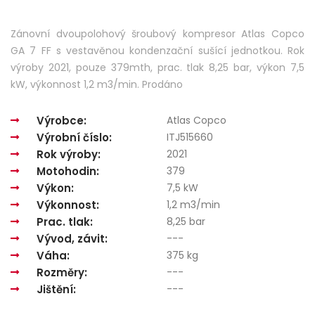
Zánovní dvoupolohový šroubový kompresor Atlas Copco
GA 7 FF
s vestavěnou kondenzační sušící jednotkou. R
ok
výroby 2021, pouze 379mth, prac. tlak 8,25 bar, výkon 7,5
kW, výkonnost 1,2 m3/min
. Prodáno
Výrobce:
Atlas Copco
Výrobní číslo:
ITJ515660
Rok výroby:
2021
Motohodin:
379
Výkon:
7,5 kW
Výkonnost:
1,2 m3/min
Prac. tlak:
8,25 bar
Vývod, závit:
---
Váha:
375 kg
Rozměry:
---
Jištění:
---
793,800,000