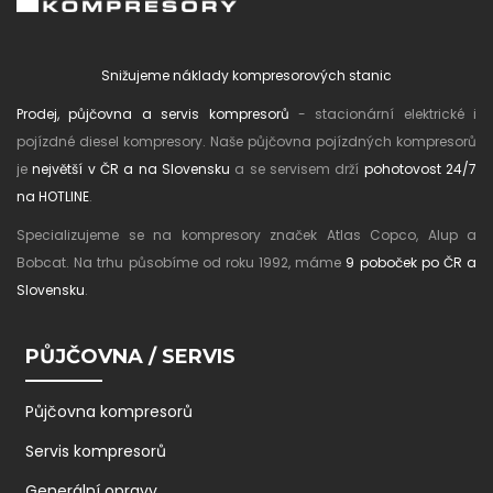
Snižujeme náklady kompresorových stanic
Prodej, půjčovna a servis kompresorů
- stacionární elektrické i
pojízdné diesel kompresory. Naše půjčovna pojízdných kompresorů
je
největší v ČR a na Slovensku
a se servisem drží
pohotovost 24/7
na HOTLINE
.
Specializujeme se na kompresory značek Atlas Copco, Alup a
Bobcat. Na trhu působíme od roku 1992, máme
9 poboček po ČR a
Slovensku
.
PŮJČOVNA / SERVIS
Půjčovna kompresorů
Servis kompresorů
Generální opravy