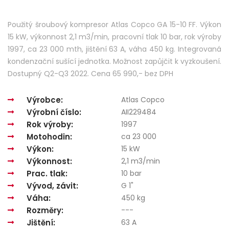
Použitý šroubový kompresor Atlas Copco GA 15-10 FF. Výkon
15 kW, výkonnost 2,1 m3/min, pracovní tlak 10 bar, rok výroby
1997, ca 23 000 mth, jištění 63 A, váha 450 kg. Integrovaná
kondenzační sušící jednotka. Možnost zapůjčit k vyzkoušení.
Dostupný Q2-Q3 2022. Cena 65 990,- bez DPH
Výrobce:
Atlas Copco
Výrobní číslo:
AII229484
Rok výroby:
1997
Motohodin:
ca 23 000
Výkon:
15 kW
Výkonnost:
2,1 m3/min
Prac. tlak:
10 bar
Vývod, závit:
G 1"
Váha:
450 kg
Rozměry:
---
Jištění:
63 A