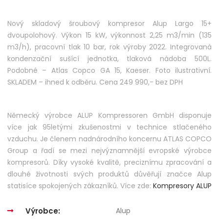
Nový skladový šroubový kompresor Alup Largo 15+
dvoupolohový. Výkon 15 kW, výkonnost 2,25 m3/min (135
m3/h), pracovní tlak 10 bar, rok výroby 2022. Integrovaná
kondenzační sušící jednotka, tlaková nádoba 500L.
Podobné – Atlas Copco GA 15, Kaeser. Foto ilustrativní.
SKLADEM – ihned k odběru. Cena 249 990,- bez DPH
Německý výrobce ALUP Kompressoren GmbH disponuje
více jak 95letými zkušenostmi v technice stlačeného
vzduchu. Je členem nadnárodního koncernu ATLAS COPCO
Group a řadí se mezi nejvýznamnější evropské výrobce
kompresorů. Díky vysoké kvalitě, preciznímu zpracování a
dlouhé životnosti svých produktů důvěřují značce Alup
statisíce spokojených zákazníků. Více zde:
Kompresory ALUP
Výrobce:
Alup