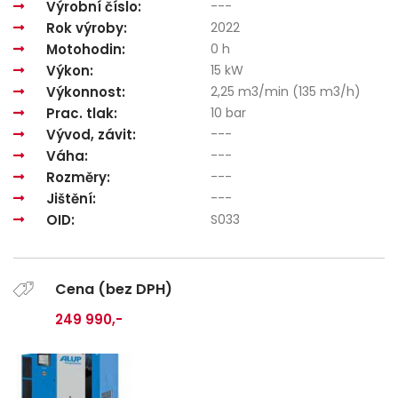
Výrobní číslo:
---
Rok výroby:
2022
Motohodin:
0 h
Výkon:
15 kW
Výkonnost:
2,25 m3/min (135 m3/h)
Prac. tlak:
10 bar
Vývod, závit:
---
Váha:
---
Rozměry:
---
Jištění:
---
OID:
S033
Cena (bez DPH)
249 990,-