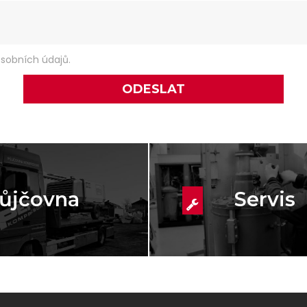
sobních údajů.
ůjčovna
Servis