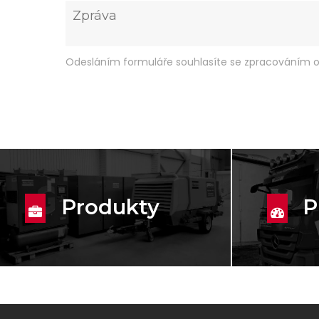
Odesláním formuláře souhlasíte se zpracováním o
Produkty
P