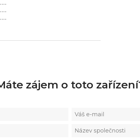
---
---
---
793,800,000
Máte zájem o toto zařízení