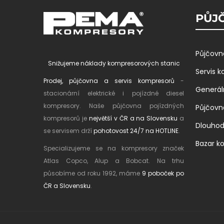
PŮJČ
Půjčovn
Snižujeme náklady kompresorových stanic
Servis 
Prodej, půjčovna a servis kompresorů
-
Generál
stacionární elektrické i pojízdné diesel
kompresory. Naše půjčovna pojízdných
Půjčovn
kompresorů je
největší v ČR a na Slovensku
a
Dlouho
se servisem drží
pohotovost 24/7 na HOTLINE
.
Bazar k
Specializujeme se na kompresory značek
Atlas Copco, Alup a Bobcat. Na trhu
působíme od roku 1992, máme
9 poboček po
ČR a Slovensku
.