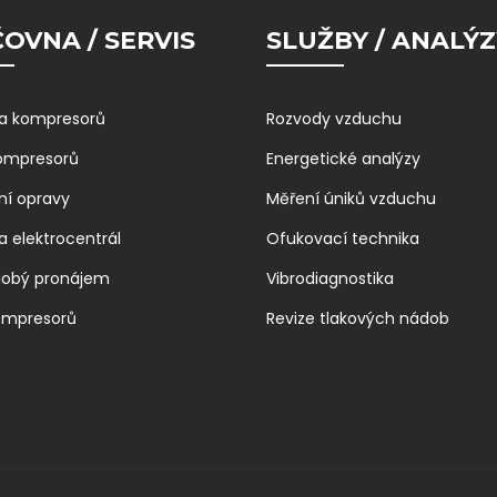
OVNA / SERVIS
SLUŽBY / ANALÝZ
a kompresorů
Rozvody vzduchu
kompresorů
Energetické analýzy
ní opravy
Měření úniků vzduchu
a elektrocentrál
Ofukovací technika
dobý pronájem
Vibrodiagnostika
ompresorů
Revize tlakových nádob