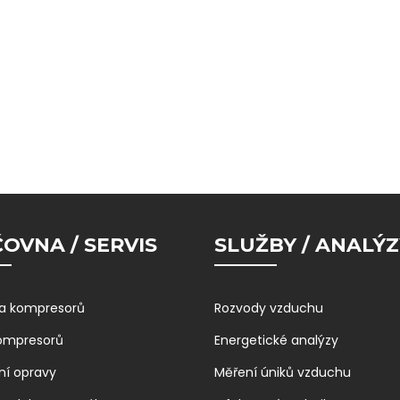
OVNA / SERVIS
SLUŽBY / ANALÝZ
a kompresorů
Rozvody vzduchu
kompresorů
Energetické analýzy
ní opravy
Měření úniků vzduchu