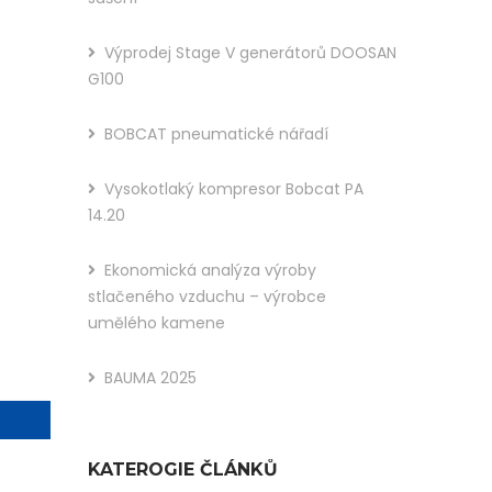
You
Výprodej Stage V generátorů DOOSAN
Like
G100
This
BOBCAT pneumatické nářadí
Post?
Share
Vysokotlaký kompresor Bobcat PA
14.20
It :
Ekonomická analýza výroby
stlačeného vzduchu – výrobce
umělého kamene
BAUMA 2025
KATEROGIE ČLÁNKŮ