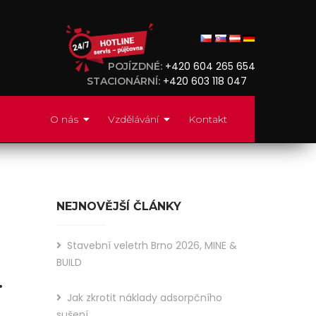
+420 604 265 654
POJÍZDNÉ:
+420 603 118 047
STACIONÁRNÍ:
O nás
Vzdělávání
Kontakt
NEJNOVĚJŠÍ ČLÁNKY
Stavební veletrh Brno 2026, MINE &
BUILD
.
Jak zkrotit náklady adsorpčního
Did
sušení