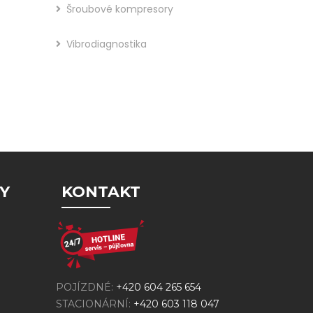
Šroubové kompresory
Vibrodiagnostika
Y
KONTAKT
POJÍZDNÉ:
+420 604 265 654
STACIONÁRNÍ:
+420 603 118 047