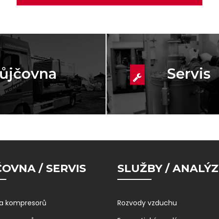
ůjčovna
Servis
OVNA / SERVIS
SLUŽBY / ANALÝZ
a kompresorů
Rozvody vzduchu