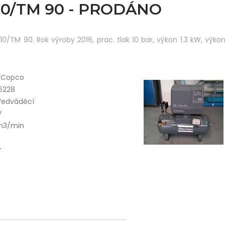
10/TM 90 - PRODÁNO
0/TM 90. Rok výroby 2016, prac. tlak 10 bar, výkon 1.3 kW, výko
s Copco
6228
předváděcí
W
 m3/min
r
0000