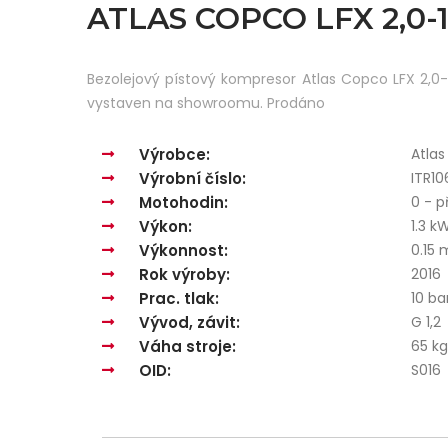
ATLAS COPCO LFX 2,0-
Bezolejový pístový kompresor Atlas Copco LFX 2,0-1
vystaven na showroomu. Prodáno
Výrobce:
Atla
Výrobní číslo:
ITR10
Motohodin:
0 - 
Výkon:
1.3 k
Výkonnost:
0.15
Rok výroby:
2016
Prac. tlak:
10 ba
Vývod, závit:
G 1,2
Váha stroje:
65 kg
OID:
S016
9072