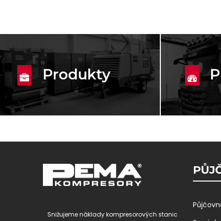
Produkty
P
PŮJČ
Půjčovn
Snižujeme náklady kompresorových stanic