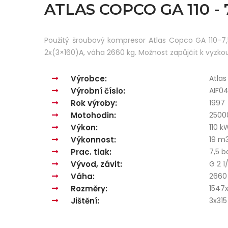
ATLAS COPCO GA 110 -
Použitý šroubový kompresor Atlas Copco GA 110-7,5
2x(3×160)A, váha 2660 kg. Možnost zapůjčit k vyzko
Výrobce:
Atla
Výrobní číslo:
AIF0
Rok výroby:
1997
Motohodin:
2500
Výkon:
110 k
Výkonnost:
19 m
Prac. tlak:
7,5 b
Vývod, závit:
G 2 1
Váha:
2660
Rozměry:
1547
Jištění:
3x315
3402