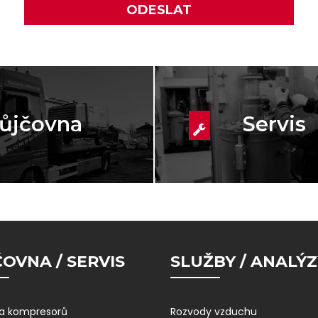
ůjčovna
Servis
OVNA / SERVIS
SLUŽBY / ANALÝZ
a kompresorů
Rozvody vzduchu