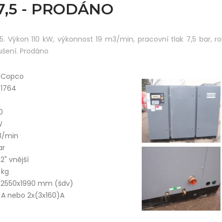
 7,5 - PRODÁNO
. Výkon 110 kW, výkonnost 19 m3/min, pracovní tlak 7,5 bar, ro
ušení. Prodáno
s Copco
41764
0
W
3/min
ar
/2" vnější
 kg
x2550x1990 mm (šdv)
 A nebo 2x(3x160)A
00000‬ - 408240000