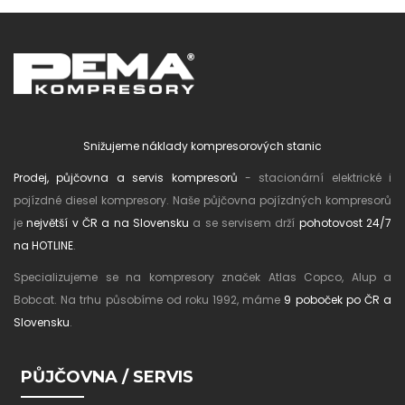
Snižujeme náklady kompresorových stanic
Prodej, půjčovna a servis kompresorů
- stacionární elektrické i
pojízdné diesel kompresory. Naše půjčovna pojízdných kompresorů
je
největší v ČR a na Slovensku
a se servisem drží
pohotovost 24/7
na HOTLINE
.
Specializujeme se na kompresory značek Atlas Copco, Alup a
Bobcat. Na trhu působíme od roku 1992, máme
9 poboček po ČR a
Slovensku
.
PŮJČOVNA / SERVIS