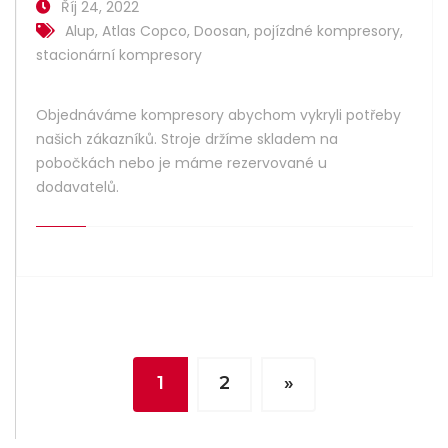
Říj 24, 2022
Alup
,
Atlas Copco
,
Doosan
,
pojízdné kompresory
,
stacionární kompresory
Objednáváme kompresory abychom vykryli potřeby
našich zákazníků. Stroje držíme skladem na
pobočkách nebo je máme rezervované u
dodavatelů.
1
2
»