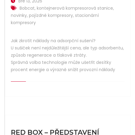
Bře 13, 2026
Bobcat
,
kontejnerová kompresorová stanice
,
novinky
,
pojízdné kompresory
,
stacionární
kompresory
Jak zkrotit náklady na adsorpční sušení?
U sušiček není nejdůležitější cena, ale typ adsorbentu,
způsob regenerace a tlakové ztráty.
Správná volba technologie může ušetřit desítky
procent energie a výrazně snížit provozní náklady
RED BOX – PŘEDSTAVENÍ