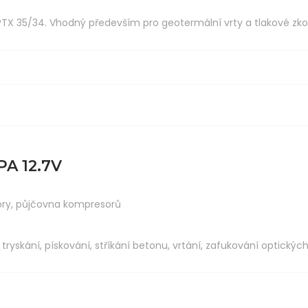
TX 35/34. Vhodný především pro geotermální vrty a tlakové zko
A 12.7V
ory
,
půjčovna kompresorů
ryskání, pískování, stříkání betonu, vrtání, zafukování optických