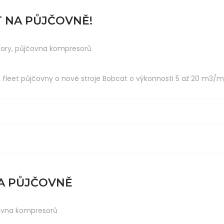
 NA PŮJČOVNĚ!
ory
,
půjčovna kompresorů
fleet půjčovny o nové stroje Bobcat o výkonnosti 5 až 20 m3/min
A PŮJČOVNĚ
ovna kompresorů