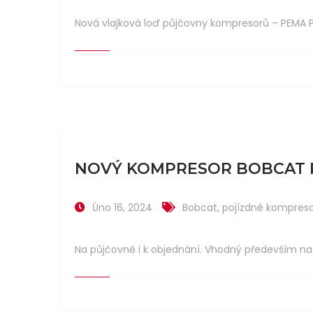
Nová vlajková loď půjčovny kompresorů – PEMA P
NOVÝ KOMPRESOR BOBCAT P
Úno 16, 2024
Bobcat
,
pojízdné kompres
Na půjčovně i k objednání. Vhodný především na t