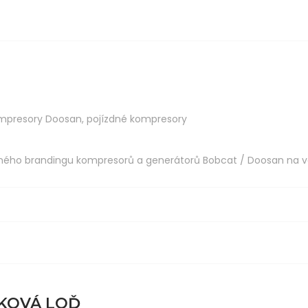
mpresory Doosan
,
pojízdné kompresory
eného brandingu kompresorů a generátorů Bobcat / Doosan na v
JKOVÁ LOĎ