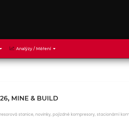
Analýzy / Měření
6, MINE & BUILD
resorová stanice
,
novinky
,
pojízdné kompresory
,
stacionární ko