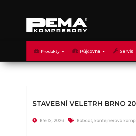
Půjčovna
Servis
Produkty
STAVEBNÍ VELETRH BRNO 202
Bře 13, 2026
Bobcat
,
kontejnerová komp