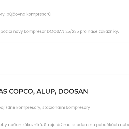
ory
,
půjčovna kompresorů
spozici nový kompresor DOOSAN 25/235 pro naše zákazníky.
S COPCO, ALUP, DOOSAN
pojízdné kompresory
,
stacionární kompresory
by našich zákazníků. Stroje držíme skladem na pobočkách neb