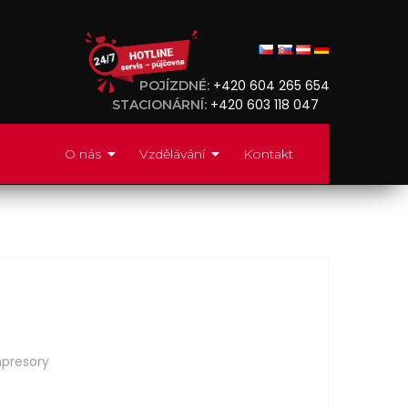
+420 604 265 654
POJÍZDNÉ:
+420 603 118 047
STACIONÁRNÍ:
O nás
Vzdělávání
Kontakt
mpresory