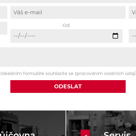
Od
Odesláním formuláře souhlasíte se zpracováním osobních údajů
ůjčovna
Servis