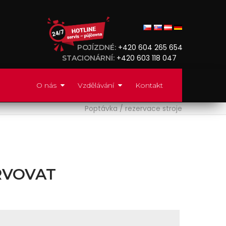
+420 604 265 654
POJÍZDNÉ:
+420 603 118 047
STACIONÁRNÍ:
O nás
Vzdělávání
Kontakt
Poptávka / rezervace stroje
RVOVAT