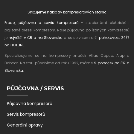
Snižujeme náklady kompresorových stanic
Prodej, půjčovna a servis kompresorů
- stacionární elektrické i
pojízdné diesel kompresory. Naše půjčovna pojízdných kompresorů
je
největší v ČR a na Slovensku
a se servisem drží
pohotovost 24/7
na HOTLINE
.
Specializujeme se na kompresory značek Atlas Copco, Alup a
Bobcat. Na trhu působíme od roku 1992, máme
9 poboček po ČR a
Slovensku
.
PŮJČOVNA / SERVIS
Půjčovna kompresorů
Servis kompresorů
Generální opravy