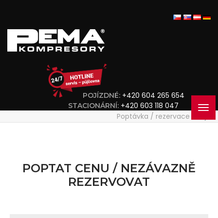
+420 604 265 654
POJÍZDNÉ:
+420 603 118 047
STACIONÁRNÍ:
Poptávka / rezervace stroje
POPTAT CENU / NEZÁVAZNĚ
REZERVOVAT