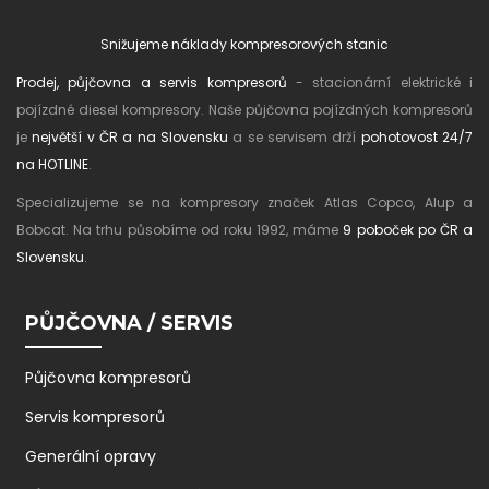
Snižujeme náklady kompresorových stanic
Prodej, půjčovna a servis kompresorů
- stacionární elektrické i
pojízdné diesel kompresory. Naše půjčovna pojízdných kompresorů
je
největší v ČR a na Slovensku
a se servisem drží
pohotovost 24/7
na HOTLINE
.
Specializujeme se na kompresory značek Atlas Copco, Alup a
Bobcat. Na trhu působíme od roku 1992, máme
9 poboček po ČR a
Slovensku
.
PŮJČOVNA / SERVIS
Půjčovna kompresorů
Servis kompresorů
Generální opravy