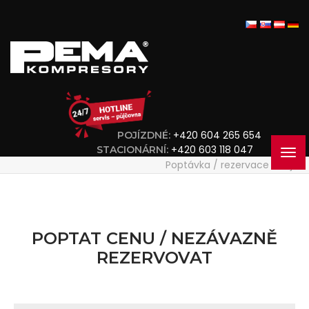
+420 604 265 654
POJÍZDNÉ:
+420 603 118 047
STACIONÁRNÍ:
Poptávka / rezervace stroje
POPTAT CENU / NEZÁVAZNĚ
REZERVOVAT