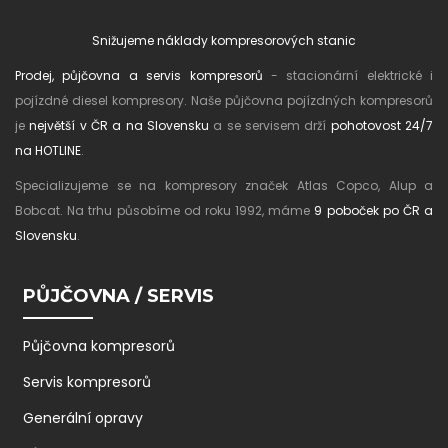
Snižujeme náklady kompresorových stanic
Prodej, půjčovna a servis kompresorů
- stacionární elektrické i
pojízdné diesel kompresory. Naše půjčovna pojízdných kompresorů
je
největší v ČR a na Slovensku
a se servisem drží
pohotovost 24/7
na HOTLINE
.
Specializujeme se na kompresory značek Atlas Copco, Alup a
Bobcat. Na trhu působíme od roku 1992, máme
9 poboček po ČR a
Slovensku
.
PŮJČOVNA / SERVIS
Půjčovna kompresorů
Servis kompresorů
Generální opravy