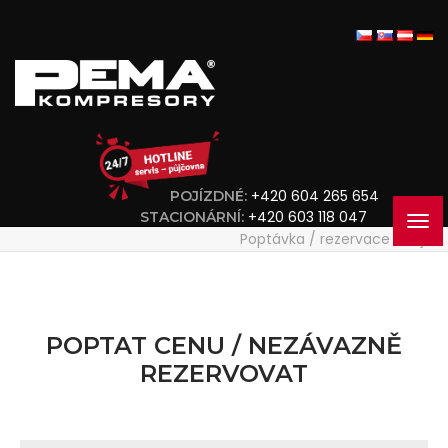
+420 604 265 654
POJÍZDNÉ:
+420 603 118 047
STACIONÁRNÍ:
Poptávka / rezervace stroje
POPTAT CENU / NEZÁVAZNĚ
REZERVOVAT