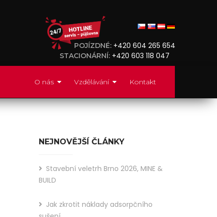
+420 604 265 654
POJÍZDNÉ:
+420 603 118 047
STACIONÁRNÍ:
O nás
Vzdělávání
Kontakt
NEJNOVĚJŠÍ ČLÁNKY
Stavební veletrh Brno 2026, MINE &
BUILD
Jak zkrotit náklady adsorpčního
Did
sušení