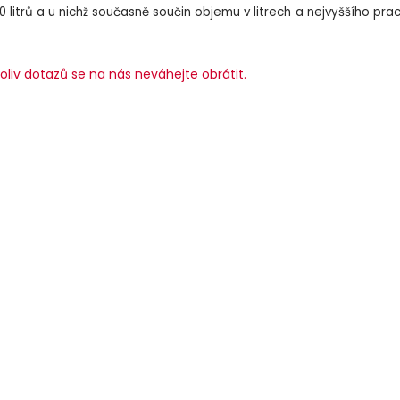
itrů a u nichž současně součin objemu v litrech a nejvyššího pra
oliv dotazů se na nás neváhejte obrátit.