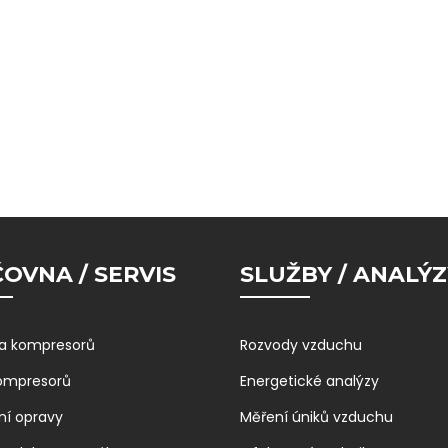
OVNA / SERVIS
SLUŽBY / ANALÝZ
a kompresorů
Rozvody vzduchu
kompresorů
Energetické analýzy
ní opravy
Měření úniků vzduchu