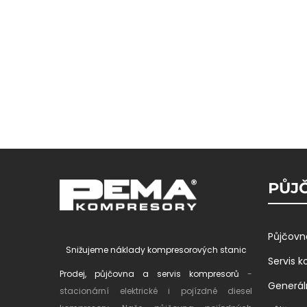
PŮJČ
Půjčovn
Snižujeme náklady kompresorových stanic
Servis 
Prodej, půjčovna a servis kompresorů
-
Generál
stacionární elektrické i pojízdné diesel