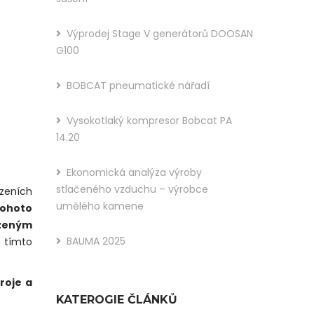
You
Výprodej Stage V generátorů DOOSAN
Like
G100
This
BOBCAT pneumatické nářadí
Post?
Share
Vysokotlaký kompresor Bobcat PA
14.20
It :
Ekonomická analýza výroby
stlačeného vzduchu – výrobce
ízeních
umělého kamene
tohoto
azeným
BAUMA 2025
s tímto
roje a
KATEROGIE ČLÁNKŮ