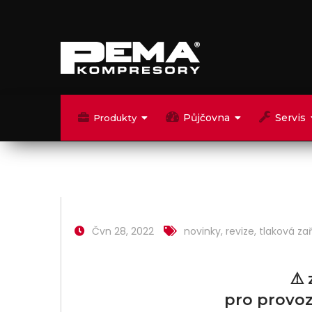
Půjčovna
Servis
Produkty
Čvn 28, 2022
novinky
,
revize
,
tlaková zař
⚠️
pro provoz