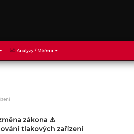
Analýzy / Měření
ízení
 změna zákona ⚠️
ování tlakových zařízení