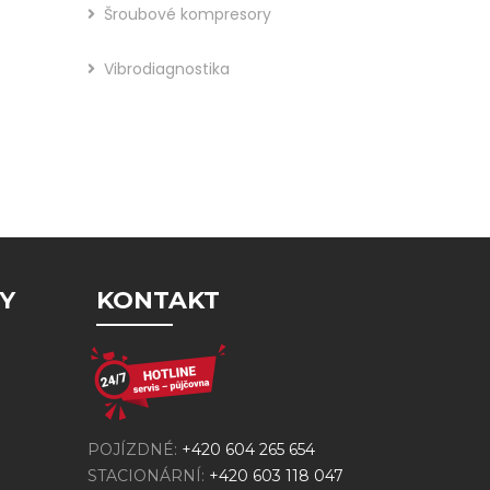
Šroubové kompresory
Vibrodiagnostika
Y
KONTAKT
POJÍZDNÉ:
+420 604 265 654
STACIONÁRNÍ:
+420 603 118 047