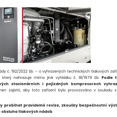
lády č. 192/2022 Sb. – o vyhrazených technických tlakových zař
i, který nahrazuje mimo jiné vyhlášku č. 18/1979 Sb.
Podle 
ových stacionárních i pojízdných kompresorech vyhr
nen zajistit, aby toto zařízení bylo provozováno v souladu 
y probíhat pravidelné revize, zkoušky bezpečnostní výst
o obsluha tlakových nádob
.