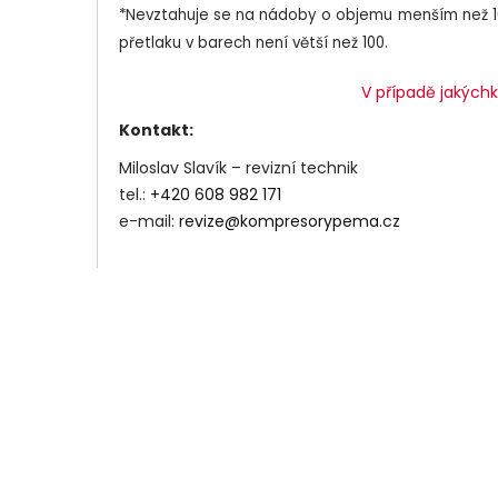
*Nevztahuje se na nádoby o objemu menším než 10 l
přetlaku v barech není větší než 100.
V případě jakýchk
Kontakt:
Miloslav Slavík – revizní technik
tel.:
+420 608 982 171
e-mail:
revize@kompresorypema.cz