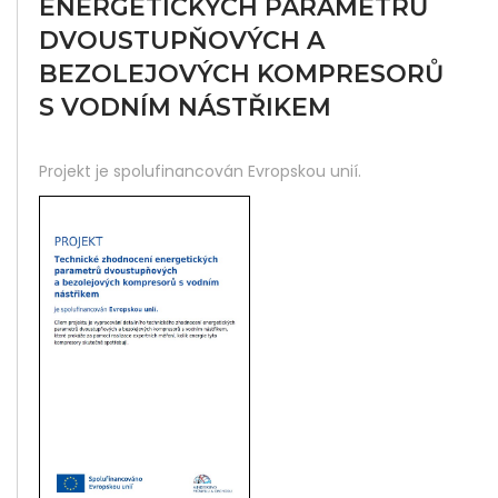
ENERGETICKÝCH PARAMETRŮ
Did
DVOUSTUPŇOVÝCH A
Yo
BEZOLEJOVÝCH KOMPRESORŮ
Lik
S VODNÍM NÁSTŘIKEM
Thi
Projekt je spolufinancován Evropskou unií.
Pos
Sha
It :