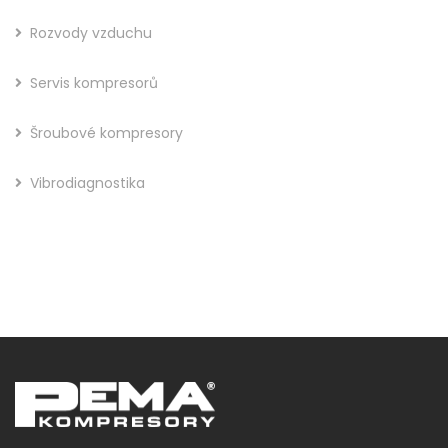
Rozvody vzduchu
Servis kompresorů
Šroubové kompresory
Vibrodiagnostika