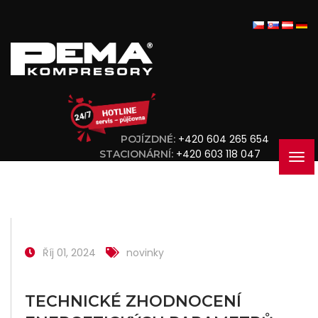
+420 604 265 654
POJÍZDNÉ:
+420 603 118 047
STACIONÁRNÍ:
Říj 01, 2024
novinky
TECHNICKÉ ZHODNOCENÍ