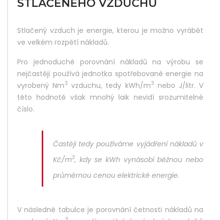
STLAČENÉHO VZDUCHU
Did
Yo
Stlačený vzduch je energie, kterou je možno vyrábět
Lik
ve velkém rozpětí nákladů.
Thi
Pro jednoduché porovnání nákladů na výrobu se
nejčastěji používá jednotka spotřebované energie na
Pos
3
3
vyrobený Nm
vzduchu, tedy kWh/m
nebo J/litr. V
Sha
této hodnotě však mnohý laik nevidí srozumitelné
číslo.
It :
Častěji tedy používáme vyjádření nákladů v
3
Kč/m
, kdy se kWh vynásobí běžnou nebo
průměrnou cenou elektrické energie.
V následné tabulce je porovnání četnosti nákladů na
3