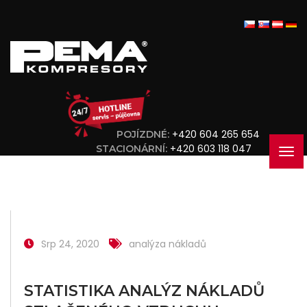
+420 604 265 654
POJÍZDNÉ:
+420 603 118 047
STACIONÁRNÍ:
Srp 24, 2020
analýza nákladů
STATISTIKA ANALÝZ NÁKLADŮ