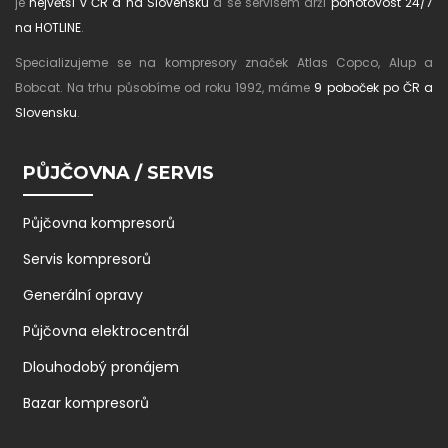
je
největší v ČR a na Slovensku
a se servisem drží
pohotovost 24/7
na HOTLINE
.
Specializujeme se na kompresory značek Atlas Copco, Alup a
Bobcat. Na trhu působíme od roku 1992, máme
9 poboček po ČR a
Slovensku
.
PŮJČOVNA / SERVIS
Půjčovna kompresorů
Servis kompresorů
Generální opravy
Půjčovna elektrocentrál
Dlouhodobý pronájem
Bazar kompresorů