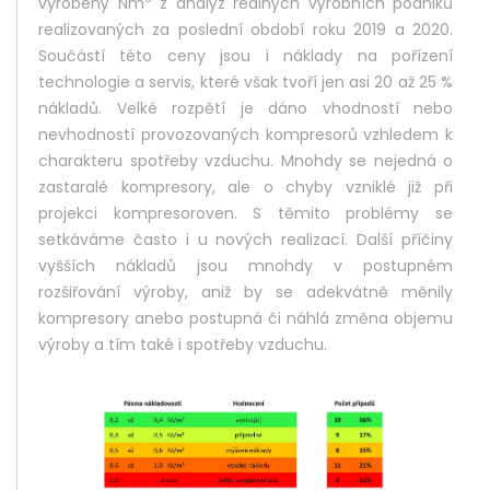
vyrobený Nm
z analýz reálných výrobních podniků
realizovaných za poslední období roku 2019 a 2020.
Součástí této ceny jsou i náklady na pořízení
technologie a servis, které však tvoří jen asi 20 až 25 %
nákladů. Velké rozpětí je dáno vhodností nebo
nevhodností provozovaných kompresorů vzhledem k
charakteru spotřeby vzduchu. Mnohdy se nejedná o
zastaralé kompresory, ale o chyby vzniklé již při
projekci kompresoroven. S těmito problémy se
setkáváme často i u nových realizací. Další příčiny
vyšších nákladů jsou mnohdy v postupném
rozšiřování výroby, aniž by se adekvátně měnily
kompresory anebo postupná či náhlá změna objemu
výroby a tím také i spotřeby vzduchu.