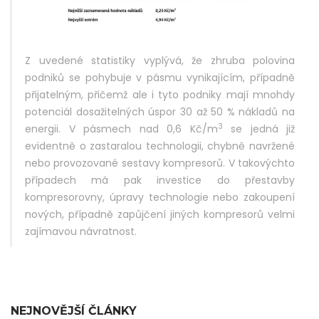
Z uvedené statistiky vyplývá, že zhruba polovina
podniků se pohybuje v pásmu vynikajícím, případně
přijatelným, přičemž ale i tyto podniky mají mnohdy
potenciál dosažitelných úspor 30 až 50 % nákladů na
3
energii. V pásmech nad 0,6 Kč/m
se jedná již
evidentně o zastaralou technologii, chybně navržené
nebo provozované sestavy kompresorů. V takovýchto
případech má pak investice do přestavby
kompresorovny, úpravy technologie nebo zakoupení
nových, případně zapůjčení jiných kompresorů velmi
zajímavou návratnost.
NEJNOVĚJŠÍ ČLÁNKY