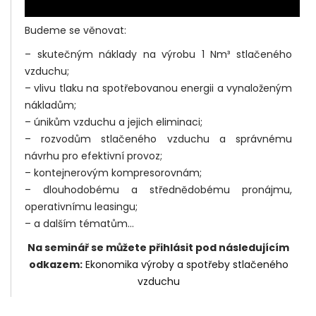
Budeme se věnovat:
– skutečným náklady na výrobu 1 Nm³ stlačeného
vzduchu;
– vlivu tlaku na spotřebovanou energii a vynaloženým
nákladům;
– únikům vzduchu a jejich eliminaci;
– rozvodům stlačeného vzduchu a správnému
návrhu pro efektivní provoz;
– kontejnerovým kompresorovnám;
– dlouhodobému a střednědobému pronájmu,
operativnímu leasingu;
– a dalším tématům…
Na seminář se můžete přihlásit pod následujícím
odkazem:
Ekonomika výroby a spotřeby stlačeného
vzduchu