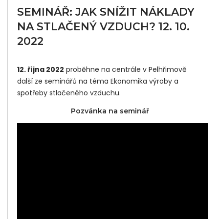
SEMINÁŘ: JAK SNÍŽIT NÁKLADY
NA STLAČENÝ VZDUCH? 12. 10.
Did
2022
Yo
Lik
12. října 2022
proběhne na centrále v Pelhřimově
další ze seminářů na téma Ekonomika výroby a
Thi
spotřeby stlačeného vzduchu.
Pos
Pozvánka na seminář
Sha
It :