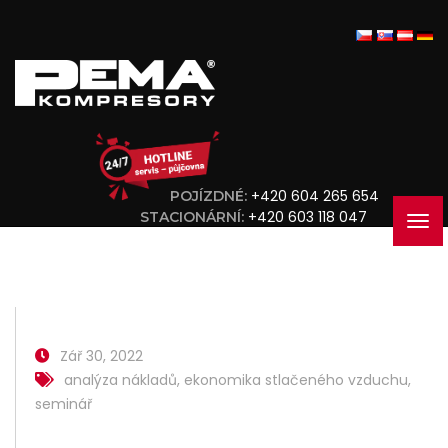
+420 604 265 654
POJÍZDNÉ:
+420 603 118 047
STACIONÁRNÍ:
Zář 30, 2022
analýza nákladů
,
ekonomika stlačeného vzduchu
,
seminář