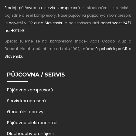
Prodej, půjčovna a servis kompresorů
- stacionární elektrické i
pojízdné diesel kompresory. Naše půjčovna pojízdných kompresorů
je
největší v ČR a na Slovensku
a se servisem drží
pohotovost 24/7
na HOTLINE
.
Specializujeme se na kompresory značek Atlas Copco, Alup a
Bobcat. Na trhu působíme od roku 1992, máme
9 poboček po ČR a
Slovensku
.
PŮJČOVNA / SERVIS
Půjčovna kompresorů
Servis kompresorů
Generální opravy
Půjčovna elektrocentrál
Dlouhodobý pronájem