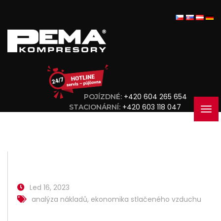
+420 604 265 654
POJÍZDNÉ:
+420 603 118 047
STACIONÁRNÍ:
Led 16, 2023
analýza nákladů
,
ekonomika stlačeného vzduchu