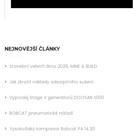
NEJNOVĚJŠÍ ČLÁNKY
Stavební veletrh Brno 2026, MINE & BUILD
Jak zkrotit náklady adsorpčního sušení
Výprodej Stage V generátorů DOOSAN G100
BOBCAT pneumatické nářadí
Vysokotlaký kompresor Bobcat PA 14.20