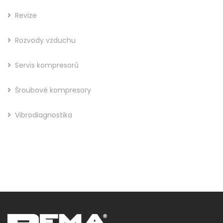
Revize
Rozvody vzduchu
Servis kompresorů
Šroubové kompresory
Vibrodiagnostika