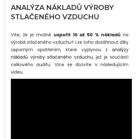
ANALÝZA NÁKLADŮ VÝROBY
STLAČENÉHO VZDUCHU
Did
Yo
Víte, že je možné
uspořit 10 až 50 % nákladů
na
Lik
výrobě stlačeného vzduchu? Lze toho dosáhnout díky
úsporným opatřením, které vyplynou z
analýzy
Thi
nákladů výroby stlačeného vzduchu
, jež je součástí
Pos
celkového auditu. Více se dozvíte v následujícím
videu.
Sha
It :