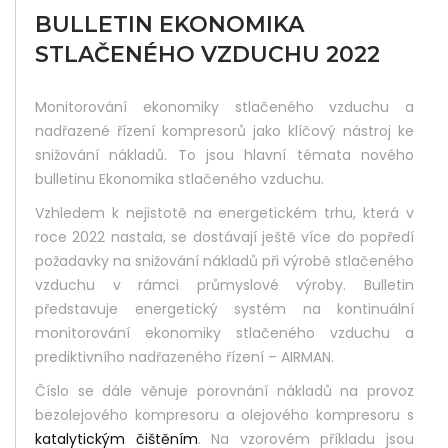
BULLETIN EKONOMIKA
STLAČENÉHO VZDUCHU 2022
Did
Yo
Monitorování ekonomiky stlačeného vzduchu a
Lik
nadřazené řízení kompresorů jako klíčový nástroj ke
snižování nákladů. To jsou hlavní témata nového
Thi
bulletinu Ekonomika stlačeného vzduchu.
Pos
Vzhledem k nejistotě na energetickém trhu, která v
roce 2022 nastala, se dostávají ještě více do popředí
Sha
požadavky na snižování nákladů při výrobě stlačeného
It :
vzduchu v rámci průmyslové výroby. Bulletin
představuje energetický systém na kontinuální
monitorování ekonomiky stlačeného vzduchu a
prediktivního nadřazeného řízení – AIRMAN.
Číslo se dále věnuje porovnání nákladů na provoz
bezolejového kompresoru a olejového kompresoru s
katalytickým čištěním
. Na vzorovém příkladu jsou