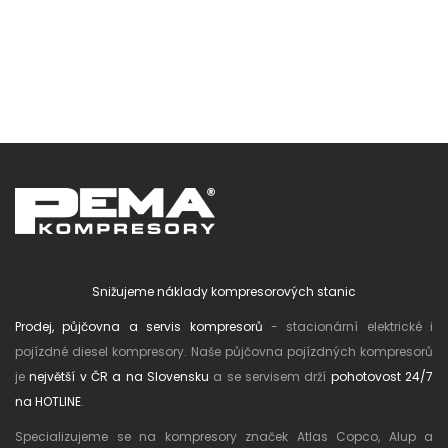
Snižujeme náklady kompresorových stanic
Prodej, půjčovna a servis kompresorů
- stacionární elektrické i
pojízdné diesel kompresory. Naše půjčovna pojízdných kompresorů
je
největší v ČR a na Slovensku
a se servisem drží
pohotovost 24/7
na HOTLINE
.
Specializujeme se na kompresory značek Atlas Copco, Alup a