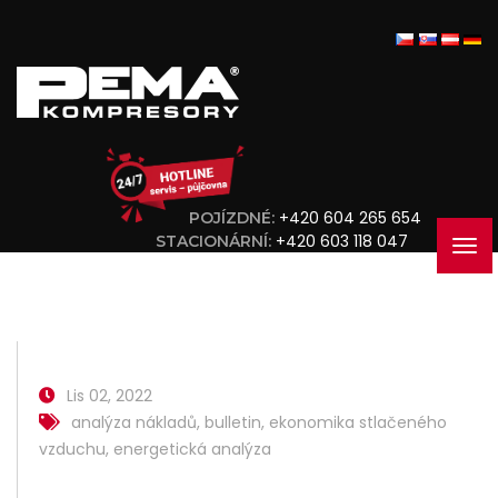
+420 604 265 654
POJÍZDNÉ:
+420 603 118 047
STACIONÁRNÍ:
Lis 02, 2022
analýza nákladů
,
bulletin
,
ekonomika stlačeného
vzduchu
,
energetická analýza